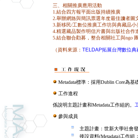
三、相關推廣應用活動
1.結合四方報平面出版持續推廣
2.舉辦網路與簡訊票選年度最佳讀者圖
3.新移民/工數位推廣工作坊與典藏品小
4.精選藏品製作明信片書與出版社合作
5.結合聯合勸募，整合相關社工與ngo 
（資料來源：
TELDAP拓展台灣數位
Metadata標準：採用Dublin Cor
工作進程
係說明主題計畫和Metadata工作組的。
參與成員
主題計畫：世新大學社會
後設資料(Metadata)