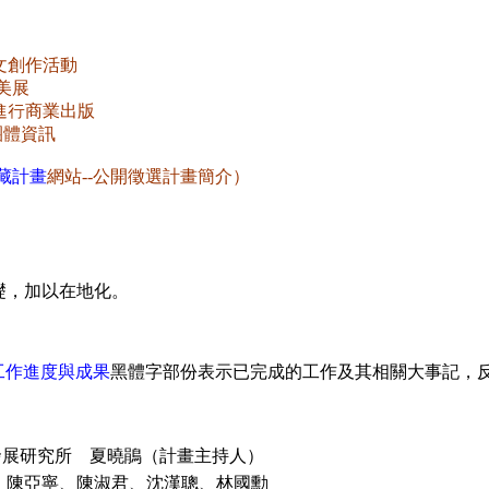
文創作活動
美展
進行商業出版
團體資訊
典藏計畫
網站--公開徵選計畫簡介）
e為基礎，加以在地化。
工作進度與成果
黑體字部份表示已完成的工作及其相關大事記，
發展研究所 夏曉鵑（計畫主持人）
工作組：陳亞寧、陳淑君、沈漢聰、林國勳